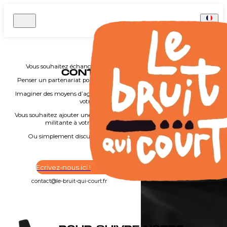
FR
NOUS
Vous souhaitez échanger avec nous ?
CONTACTER
Penser un partenariat pour votre lutte ?
Imaginer des moyens d’agir créatifs pour
votre campagne ?
Vous souhaitez ajouter une touche de joie
militante à votre évènement ?
Ou simplement discuter artivisme ?
C’est par ici que ça se passe !
Ecrivez-nous ici !
contact@le-bruit-qui-court.fr